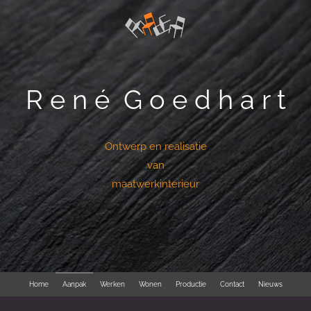
R e n é G o e d h a r t
Ontwerp en realisatie
van
maatwerkinterieur
Home
Aanpak
Werken
Wonen
Productie
Contact
Nieuws